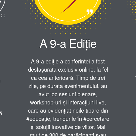
A 9-a Ediție
A 9-a ediție a conferinței a fost
desfășurată exclusiv online, la fel
ca cea anterioară. Timp de trei
n
zile, pe durata evenimentului, au
avut loc sesiuni plenare,
workshop-uri și interacțiuni live,
care au evidențiat noile tipare din
ă
#educație, trendurile în #cercetare
și soluții inovative de viitor. Mai
mult de 300 de participanți s-au