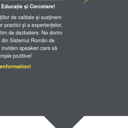
 Educație și Cercetare!
ilor de calitate și susținem
 practici și a experiențelor,
ptim de dezbatere. Ne dorim
e din Sistemul Român de
, invităm speakeri care să
mple pozitive!
#enformation!