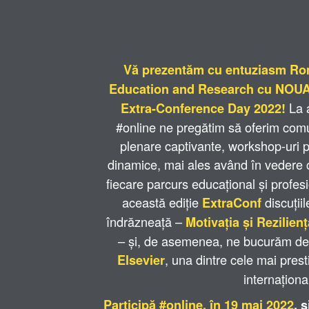
Vă prezentăm cu entuziasm Ro
Education and Research cu NOUA 
La a
Extra-Conference Day 2022!
#online ne pregătim să oferim comun
plenare captivante, workshop-uri pra
dinamice, mai ales având în vedere
fiecare parcurs educațional și profe
această ediție
discuții
ExtraConf
îndrăzneață –
Motivația și Rezilien
– și, de asemenea, ne bucurăm de 
, una dintre cele mai pres
Elsevier
internaționa
Participă #online, în 19 mai 2022
, 