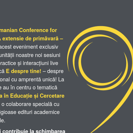
manian Conference for
extensie de primăvară –
cest eveniment exclusiv
ității noastre noi sesiuni
ctice și interacțiuni live
 că
– despre
E despre tine!
sional cu amprentă unică! La
le au în centru o tematică
ța în Educație și Cercetare
o colaborare specială cu
tigioase edituri academice
le.
și contribuie la schimbarea