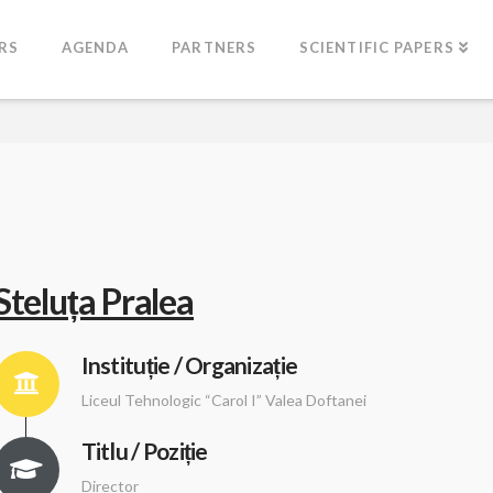
RS
AGENDA
PARTNERS
SCIENTIFIC PAPERS
Steluța Pralea
Instituție / Organizație
Liceul Tehnologic “Carol I” Valea Doftanei
Titlu / Poziție
Director