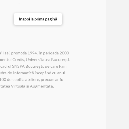
Înapoi la prima pagină
za” Iași, promoția 1994. În perioada 2000-
mentul Credis, Universitatea București.
 cadrul SNSPA București, pe care l-am
atedra de Informatică începând cu anul
0 de copii la ateliere, precum ar fi:
itatea Virtuală și Augmentată,