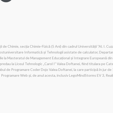
i de Chimie, secția Chimie-Fizică (5 Ani) din cadrul Universității ”Al. I. Cu
stuniversitare Informatică și Tehnologii asistate de calculator, Departa
ile la Masteratul de Management Educațional și Integrare Europeană din
predau la Liceul Tehnologic „Carol I” Valea Doftanei, fiind titulara pe C
l de Programare Coder Dojo Valea Doftanei, la care participă în jur de 10
, Programare Web și, de anul acesta, inclusiv LegoMindStorms EV 3, Real