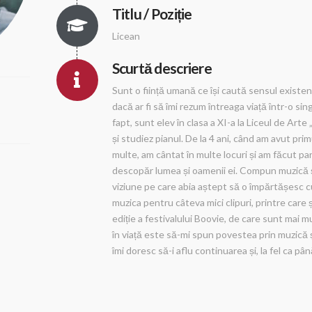
Titlu / Poziție
Licean
Scurtă descriere
Sunt o ființă umană ce își caută sensul existenț
dacă ar fi să îmi rezum întreaga viață într-o sin
fapt, sunt elev în clasa a XI-a la Liceul de Arte 
și studiez pianul. De la 4 ani, când am avut pr
multe, am cântat în multe locuri și am făcut pa
descopăr lumea și oamenii ei. Compun muzică ș
viziune pe care abia aștept să o împărtășesc c
muzica pentru câteva mici clipuri, printre care ș
ediție a festivalului Boovie, de care sunt mai 
în viață este să-mi spun povestea prin muzică și
îmi doresc să-i aflu continuarea și, la fel ca pâ