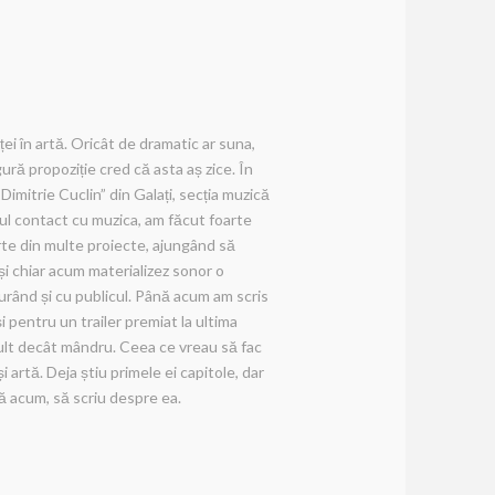
ei în artă. Oricât de dramatic ar suna,
gură propoziție cred că asta aș zice. În
„Dimitrie Cuclin” din Galați, secția muzică
imul contact cu muzica, am făcut foarte
rte din multe proiecte, ajungând să
i chiar acum materializez sonor o
urând și cu publicul. Până acum am scris
i pentru un trailer premiat la ultima
mult decât mândru. Ceea ce vreau să fac
 artă. Deja știu primele ei capitole, dar
nă acum, să scriu despre ea.