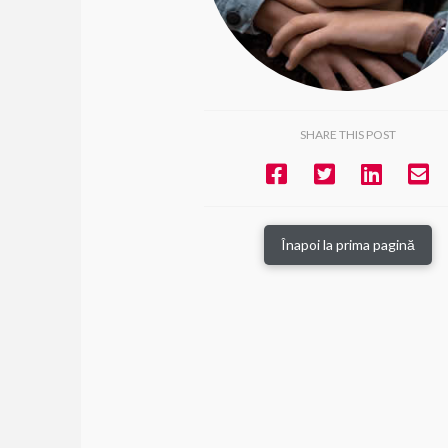
SHARE THIS POST
Înapoi la prima pagină