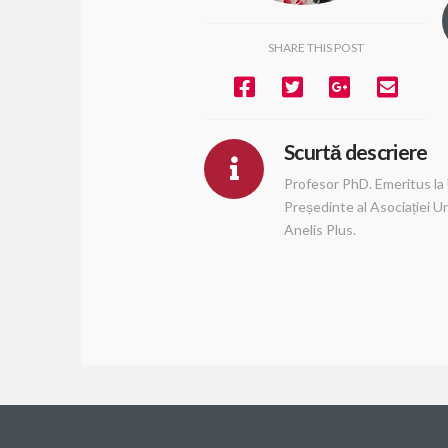
SHARE THIS POST
Scurtă descriere
Profesor PhD. Emeritus la 
Președinte al Asociației Un
Anelis Plus.