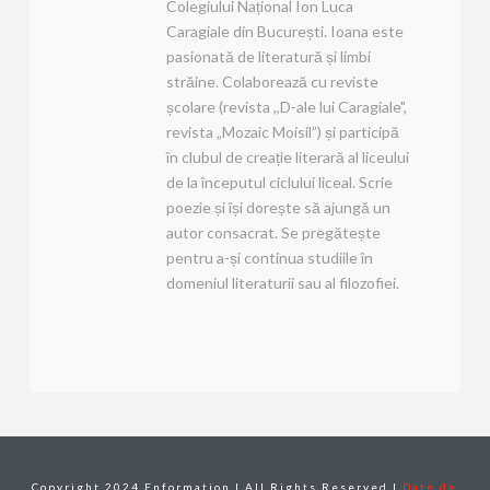
Colegiului Național Ion Luca
Caragiale din București. Ioana este
pasionată de literatură și limbi
străine. Colaborează cu reviste
școlare (revista ,,D-ale lui Caragiale",
revista „Mozaic Moisil”) și participă
în clubul de creație literară al liceului
de la începutul ciclului liceal. Scrie
poezie și își dorește să ajungă un
autor consacrat. Se pregătește
pentru a-și continua studiile în
domeniul literaturii sau al filozofiei.
Copyright 2024 Enformation | All Rights Reserved |
Date de