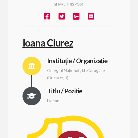
SHARE THIS POST
Ioana Ciurez
Instituție / Organizație
Colegiul Național „I.L.Caragiale”
(București)
Titlu / Poziție
Licean