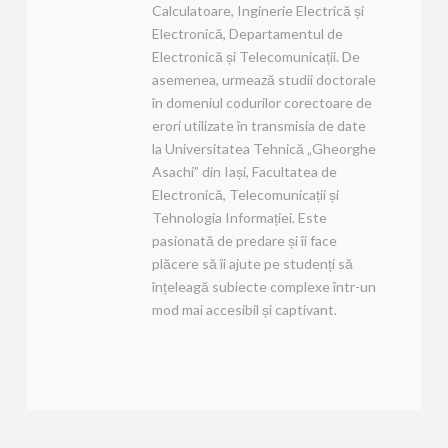
Calculatoare, Inginerie Electrică și
Electronică, Departamentul de
Electronică și Telecomunicații. De
asemenea, urmează studii doctorale
în domeniul codurilor corectoare de
erori utilizate în transmisia de date
la Universitatea Tehnică „Gheorghe
Asachi” din Iași, Facultatea de
Electronică, Telecomunicații și
Tehnologia Informației. Este
pasionată de predare și îi face
plăcere să îi ajute pe studenți să
înțeleagă subiecte complexe într-un
mod mai accesibil și captivant.