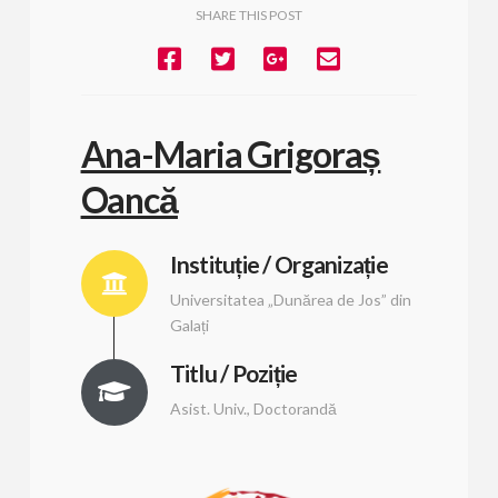
SHARE THIS POST
Ana-Maria Grigoraș
Oancă
Instituție / Organizație
Universitatea „Dunărea de Jos” din
Galați
Titlu / Poziție
Asist. Univ., Doctorandă