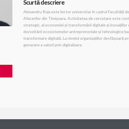
Scurtă descriere
Alexandru Roja este lector universitar în cadrul Facultății 
Afacerilor din Timișoara. Activitatea de cercetare este c
strategic, al economiei și transformării digitale și inovațiil
dezvoltării ecosistemelor antreprenoriale și tehnologice ba
transformare digitală. La nivelul organizațiilor desfășoară p
generare a valorii prin digitalizare.