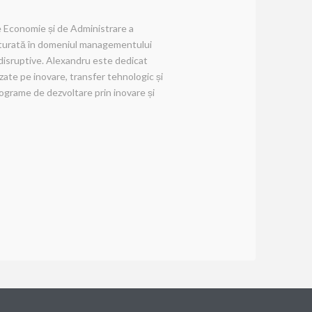
de Economie și de Administrare a
onturată în domeniul managementului
or disruptive. Alexandru este dedicat
zate pe inovare, transfer tehnologic și
rograme de dezvoltare prin inovare și