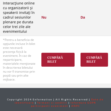
Interacțiune online
cu organizatorii și
speakerii invitați în
cadrul sesiunilor
Nu
Da
plenare pe durata
celor trei zile ale
evenimentului
*Pentru a beneficia de
opțiunile incluse în bilet
este necesară
prezența fizică la
eveniment. În caz de
CUMPĂRĂ
CUMPĂRĂ
neparticipare,
BILET
BILET
materialele menționate
în descrierea biletului
nu vor fi transmise prin
poștă sau prin alte
mijloace.
Copyright 2024 Enformation | All Rights Reserved |
Date de
identificare
|
Termeni si conditii
|
Informare GDPR
participanti eveniment
|
ANPC