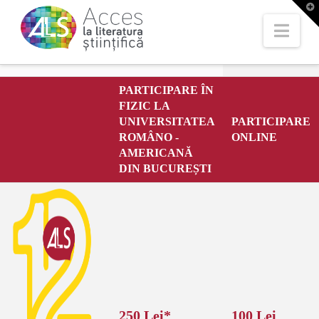
T
t
W
Nav
PARTICIPARE ÎN
FIZIC LA
UNIVERSITATEA
PARTICIPARE
ROMÂNO -
ONLINE
AMERICANĂ
DIN BUCUREȘTI
250 Lei*
100 Lei