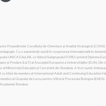
 este Președintele Consiliului de Orientare și Analiză Strategică (COAS) a
pedagogie. Cu o experiență vastă în cooperarea internațională în domeniul
pului UNICA EduLAB, co-liderul Subgrupului FOREU privind Diploma Eur
re și Predare (L&T) al Asociației Europene a Universităților (EUA). Din I
r al Ministrului Educației și Cercetării din România. A fost numit Ambas
rat cu titlul de membru al International Adult and Continuing Education 
embru al Grupului de Lucru pentru Viitorul Procesului Bologna (EHEA). Pr
l Academiei Române.