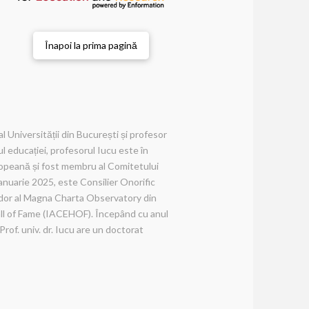
Înapoi la prima pagină
l Universității din București și profesor
 educației, profesorul Iucu este în
opeană și fost membru al Comitetului
anuarie 2025, este Consilier Onorific
ador al Magna Charta Observatory din
Hall of Fame (IACEHOF). Începând cu anul
of. univ. dr. Iucu are un doctorat