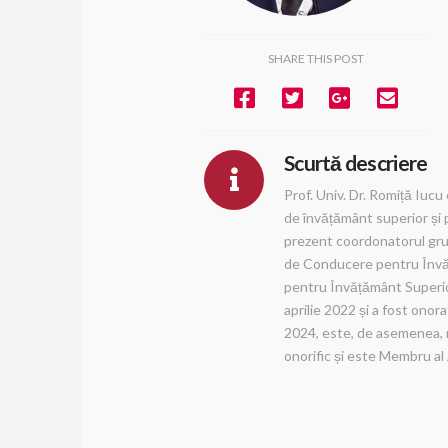
SHARE THIS POST
Scurtă descriere
Prof. Univ. Dr. Romiță Iucu
de învățământ superior și 
prezent coordonatorul gru
de Conducere pentru Învăța
pentru Învățământ Superio
aprilie 2022 și a fost ono
2024, este, de asemenea, m
onorific și este Membru a