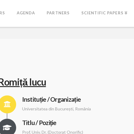
RS
AGENDA
PARTNERS
SCIENTIFIC PAPERS
Romiță Iucu
Instituție / Organizație
Universitatea din București, România
Titlu / Poziție
Prof. Univ. Dr. (Doctorat Onorific)