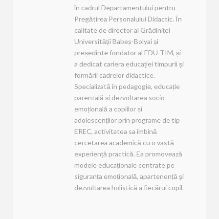
în cadrul Departamentului pentru
Pregătirea Personalului Didactic. În
calitate de director al Grădiniței
Universității Babeș-Bolyai și
președinte fondator al EDU-TIM, și-
a dedicat cariera educației timpurii și
formării cadrelor didactice.
Specializată în pedagogie, educație
parentală și dezvoltarea socio-
emoțională a copiilor și
adolescenților prin programe de tip
EREC, activitatea sa îmbină
cercetarea academică cu o vastă
experiență practică. Ea promovează
modele educaționale centrate pe
siguranța emoțională, apartenență și
dezvoltarea holistică a fiecărui copil.