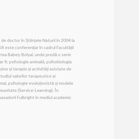
l de doctor în Științele Naturii în 2004 la
SR este conferențiar în cadrul Facultății
tatea Babeș-Bolyai, unde predă o serie
ar fi: psihologie animală, psihobiologia
uzive și terapie și activități asistate de
udiul valorilor terapeutice și
imal, psihologie evoluționistă și modele
comunitate (Service-Learning). În
sadorii Fulbright în mediul academic