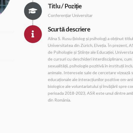
Titlu / Poziție
Conferențiar Universitar
Scurtă descriere
Alina S. Rusu (biolog și psiholog) a obținut titlu
Universitatea din Zürich, Elveția. În prezent, A
de Psihologie și Științe ale Educației, Univers
de cursuri cu deschideri interdisciplinare, cum 
sexualității, psihologie pozitivă în instituții incl
animale. Interesele sale de cercetare vizează st
educaționale ale interacțiunilor pozitive om-an
biologice ale voluntariatului și învățării spre 
perioada 2018-2023, ASR este unul dintre amba
din România.