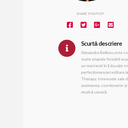
SHARE THIS POST
Scurtă descriere
Alexandra Belibou este conf
toate etapele formării aca
un masterat în Educație cre
perfecționare/acreditare 
Therapy. Interesele sale d
asemenea, coordonator și me
muzică ușoară.