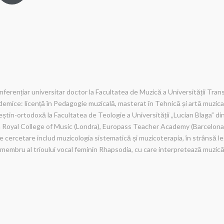
erențiar universitar doctor la Facultatea de Muzică a Universității Trans
demice: licență în Pedagogie muzicală, masterat în Tehnică și artă muzical
știn-ortodoxă la Facultatea de Teologie a Universității „Lucian Blaga” din S
la Royal College of Music (Londra), Europass Teacher Academy (Barcelon
e cercetare includ muzicologia sistematică și muzicoterapia, în strânsă le
mbru al trioului vocal feminin Rhapsodia, cu care interpretează muzică rel