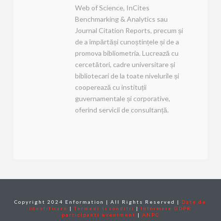
Web of Science, InCites
Benchmarking & Analytics sau
Journal Citation Reports, precum și
de a împărtăși cunoștințele și de a
promova bibliometria. Lucrează cu
cercetători, cadre universitare și
bibliotecari de la toate nivelurile și
cooperează cu instituții
guvernamentale și corporative,
oferind servicii de consultanță.
Copyright 2024 Enformation | All Rights Reserved |
Date de
identificare
|
Termeni si conditii
|
Informare GDPR
participanti eveniment
|
ANPC