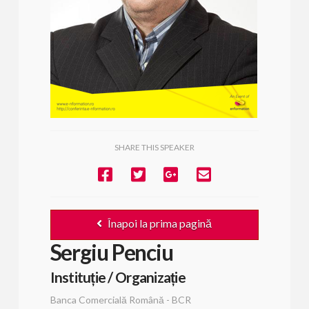
SHARE THIS SPEAKER
Înapoi la prima pagină
Sergiu Penciu
Instituție / Organizație
Banca Comercială Română - BCR