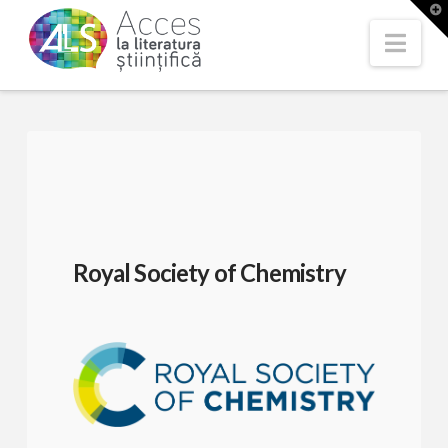
T
t
W
Nav
Royal Society of Chemistry