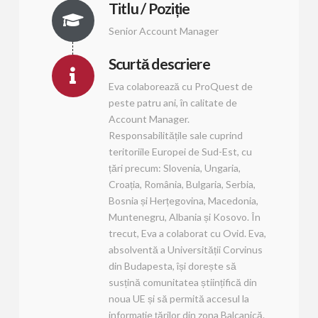
Titlu / Poziție
Senior Account Manager
Scurtă descriere
Eva colaborează cu ProQuest de
peste patru ani, în calitate de
Account Manager.
Responsabilitățile sale cuprind
teritoriile Europei de Sud-Est, cu
țări precum: Slovenia, Ungaria,
Croația, România, Bulgaria, Serbia,
Bosnia și Herțegovina, Macedonia,
Muntenegru, Albania și Kosovo. În
trecut, Eva a colaborat cu Ovid. Eva,
absolventă a Universității Corvinus
din Budapesta, își dorește să
susțină comunitatea științifică din
noua UE și să permită accesul la
informație țărilor din zona Balcanică.