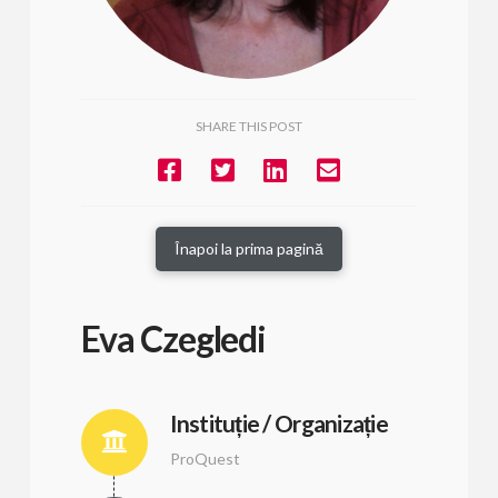
SHARE THIS POST
Înapoi la prima pagină
Eva Czegledi
Instituție / Organizație
ProQuest