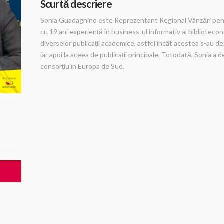
Scurtă descriere
Sonia Guadagnino este Reprezentant Regional Vânzări pent
cu 19 ani experiență în business-ul informativ al bibliotecono
diverselor publicații academice, astfel încât acestea s-au d
iar apoi la aceea de publicații principale. Totodată, Sonia a
consorțiu în Europa de Sud.