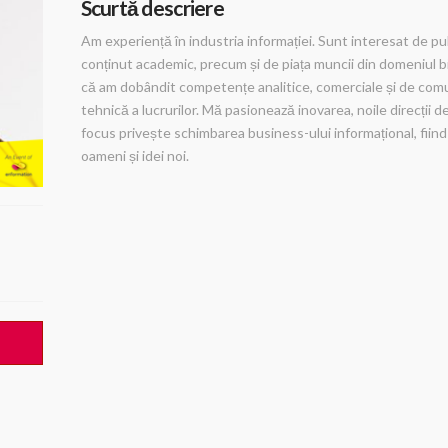
Scurtă descriere
Am experiență în industria informației. Sunt interesat de p
conținut academic, precum și de piața muncii din domeniul bi
că am dobândit competențe analitice, comerciale și de comu
tehnică a lucrurilor. Mă pasionează inovarea, noile direcții de
focus privește schimbarea business-ului informațional, fiin
oameni și idei noi.