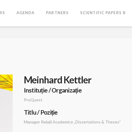
RS
AGENDA
PARTNERS
SCIENTIFIC PAPERS
Meinhard Kettler
Instituție / Organizație
ProQuest
Titlu / Poziție
Manager Relații Academice „Dissertations & Theses”