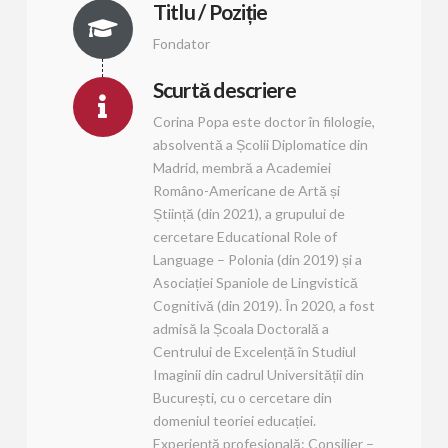
Titlu / Poziție
Fondator
Scurtă descriere
Corina Popa este doctor în filologie,
absolventă a Școlii Diplomatice din
Madrid, membră a Academiei
Româno-Americane de Artă și
Știință (din 2021), a grupului de
cercetare Educational Role of
Language – Polonia (din 2019) și a
Asociației Spaniole de Lingvistică
Cognitivă (din 2019). În 2020, a fost
admisă la Școala Doctorală a
Centrului de Excelență în Studiul
Imaginii din cadrul Universității din
București, cu o cercetare din
domeniul teoriei educației.
Experiență profesională: Consilier –