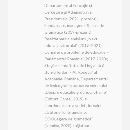
Departamentul Educație și
Cercetare al Administrației
Prezidențiale (2021–prezent);
Fondatoare, manager – Școala de
Gramatică (2019-prezent);
Realizatoare a emisiunii „Next:
educația viitorului” (2019–2021);
Consilier pe probleme de educație –
Parlamentul României (2017-2020);
Stagiar – Institutul de Lingvistică
„Iorgu Iordan – Al. Rosetti” al
Academiei Române, Departamentul
de lexicografie; autoarea volumului
„Despre educație și donquijotisme”
(Editura Coresi, 2019) și
coordonatoare a seriei „Jurnalul
călătoriei lui Gramolino.
COOLegere de gramatică”
(Nomina, 2020). Inițiatoare –