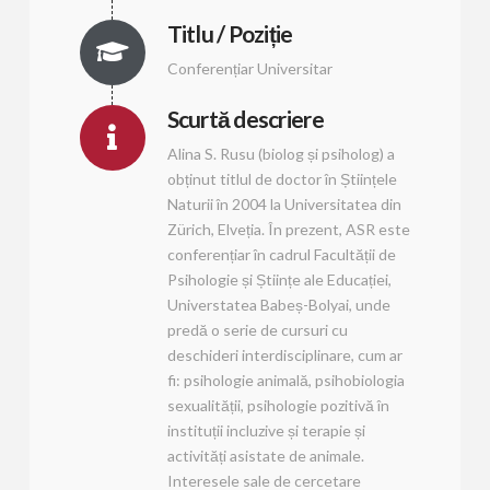
Titlu / Poziție
Conferențiar Universitar
Scurtă descriere
Alina S. Rusu (biolog și psiholog) a
obținut titlul de doctor în Științele
Naturii în 2004 la Universitatea din
Zürich, Elveția. În prezent, ASR este
conferențiar în cadrul Facultății de
Psihologie și Științe ale Educației,
Universtatea Babeș-Bolyai, unde
predă o serie de cursuri cu
deschideri interdisciplinare, cum ar
fi: psihologie animală, psihobiologia
sexualității, psihologie pozitivă în
instituții incluzive și terapie și
activități asistate de animale.
Interesele sale de cercetare