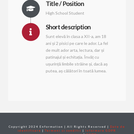
Title / Position
High School Student
Short description
Sunt elevă în clasa a XII-a, am 18
ani și 2 pisici pe care le ador. La fel
de mult ador arta, lectura, dar și
patinajul și echitația. Învăț cu
ușurință limbile străine și, dacă aș
putea, aș călători în toată lumea.
Copyright 2024 Enformation | All Rights Reserved |
Date de
identificare
|
Termeni si conditii
|
Informare GDPR