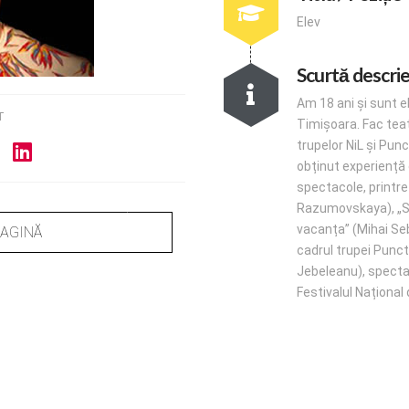
Elev
Scurtă descri
Am 18 ani și sunt e
T
Timișoara. Fac teat
trupelor NiL și Punc
obținut experiență 
spectacole, printre 
Razumovskaya), „Sâ
vacanța” (Mihai Seb
PAGINĂ
cadrul trupei Punct 
Jebeleanu), spectac
Festivalul Național