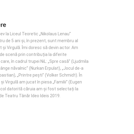
ere
lev la Liceul Teoretic „Nikolaus Lenau”
ru de 5 ani și, în prezent, sunt membru al
t și Virgulă. Îmi doresc să devin actor. Am
de scenă prin contribuția la diferite
care, în cadrul trupei NiL: „Spre casă” (Ljudmila
nge năvalnic” (Nurkan Erpulat), „Jocul de-a
astian), „Printre pești” (Volker Schmidt). În
și Virgulă am jucat în piesa „Familii” (Eugen
ol datorită căruia am și fost selectați la
 de Teatru Tânăr Ideo Ideis 2019.