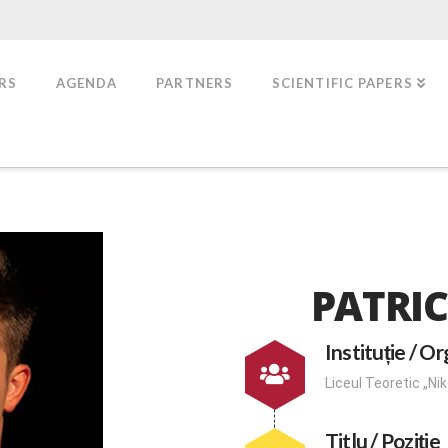
RS
AGENDA
PARTNERS
SCIENTIFIC PAPERS
PATRI
Instituție / Or
Liceul Teoretic „N
Titlu / Poziție