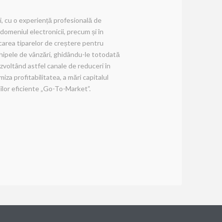
 cu o experiență profesională de
domeniul electronicii, precum și în
ficarea tiparelor de creștere pentru
chipele de vânzări, ghidându-le totodată
zvoltând astfel canale de reduceri în
za profitabilitatea, a mări capitalul
iilor eficiente „Go-To-Market”.