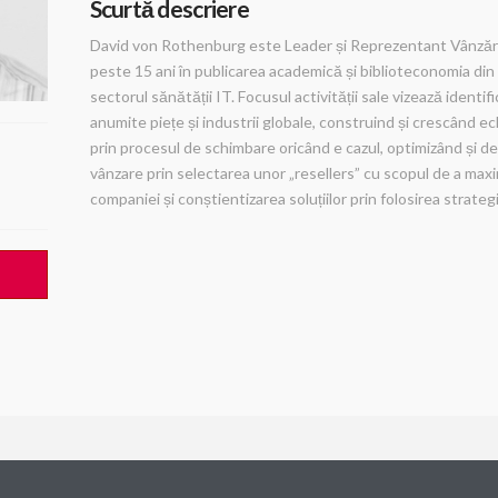
Scurtă descriere
David von Rothenburg este Leader și Reprezentant Vânzări,
peste 15 ani în publicarea academică și biblioteconomia din 
sectorul sănătății IT. Focusul activității sale vizează identi
anumite piețe și industrii globale, construind și crescând e
prin procesul de schimbare oricând e cazul, optimizând și de
vânzare prin selectarea unor „resellers” cu scopul de a maximi
companiei și conștientizarea soluțiilor prin folosirea strateg