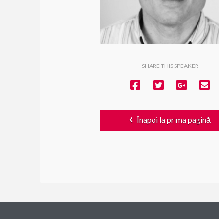
SHARE THIS SPEAKER
Înapoi la prima pagină