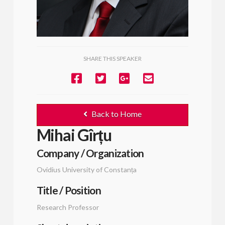
SHARE THIS SPEAKER
Back to Home
Mihai Gîrțu
Company / Organization
Ovidius University of Constanța
Title / Position
Research Professor