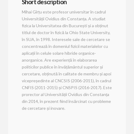
Short description
Mihai Gîrțu este profesor universitar în cadrul
Universității Ovidius din Constanța. A studiat
fizica la Universitatea din București și a obținut
titlul de doctor în fizică la Ohio State University,
în SUA, în 1998. Interesele sale de cercetare se
concentrează în domeniul fizicii materialelor cu
aplicații în celule solare hibride organice-
anorganice. Are experiență în elaborarea
politicilor publice în învățământul superior și
cercetare, obținută în calitate de membru și apoi
vicepreședinte al CNCSIS (2006-2011), în cadrul
CNFIS (2011-2015) și CNSPIS (2016-2017). Este
prorector al Universității Ovidius din Constanța
din 2014, în prezent fiind însărcinat cu probleme
de cercetare și inovare.