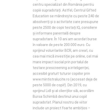
centru specializat din România pentru
copiii supradotați. Astfel, Centrul Gifted
Education se mândrește cu peste 240 de
absolvenți și o activitate care presupune
peste 2500 de copii testați IQ, consiliere
și informare parentală despre
supradotare. În 10 ani am acordat burse
în valoare de peste 200.000 euro. Cu
sprijinul voluntarilor BCR, am creat, cu
cea mai mică investiție pe online, cel mai
mare impact social prin portalul de
testare prescreening a inteligenței,
accesibil gratuit tuturor copiilor prin
www.mintistralucite.ro (accesat deja de
peste 5000 de copii!). Din 2019, cu
sprijinul Lidl și al clienților săi, acordăm
Bursa Schimbă destinul unui copil
supradotat. Planul nostru de viitor
include un proiect foarte ambițios –